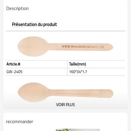
Description
Présentation du produit
Article.#
Taille(mm)
GW-2405
160*34*1.7
VOIR PLUS
Article.#
Taille(mm)
GW-2402
160*34*1.7 (
)
poignée surélevée
recommander