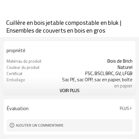
Cuillère en bois jetable compostable en bluk |
Ensembles de couverts en bois en gros
propriété
Bois de Brich
Matériau du produit
Naturel
Couleur du produit
FSC, BSCI, BRC, GV, LFGB
Certificat
Sac PE, sac OPP, sac en papier, boîte
Emballage
en papier
VOIR PLUS
Acceptable
FEO et ODM
Ensembles de couverts-Accepter la
Concevoir
conception du client
Évaluation
PLUS
Peut être un logo d'estampage à
Logo
chaud
Hôtel Restaurant Accueil, fête,
Usage
AJOUTER UN COMMENTAIRE
pique-nique et ainsi de suite
100 000 pièces chaque article
MOQ