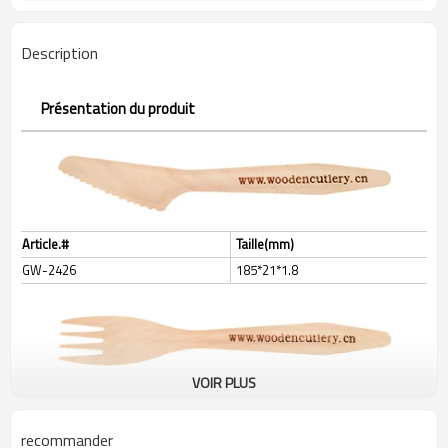
100 000 pièces chaque article
MOQ
Description
Présentation du produit
Article.#
Taille(mm)
GW-2426
185*21*1.8
VOIR PLUS
Article.#
Taille(mm)
GW-2425
185*27*1.8
recommander