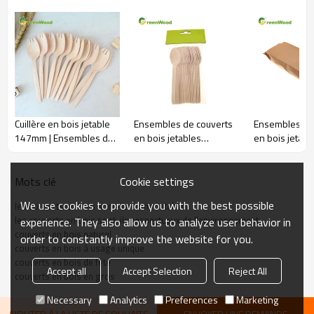
Article.#
Taille(mm)
GW-2427
185*34*1.8
Cuillère en bois jetable
Ensembles de couverts
Ensembles de
147mm | Ensembles de
en bois jetables
en bois jetabl
couverts en bois en gros
personnalisés dans un
sac en papier 
sac OPP avec cintre |
Ensemble de v
Ensemble de vaisselle
en bois
Cookie settings
Mots clé
en bois
We use cookies to provide you with the best possible
les couverts en bois sont-ils compostables
les couverts en bois sont-ils respectueux de l'environnement
experience. They also allow us to analyze user behavior in
couverts en bois naturel
order to constantly improve the website for you.
couverts en bois à usage unique
couverts en bois de fête
Accept all
Accept Selection
Reject All
couverts en bois en gros
Necessary
Analytics
Preferences
Marketing