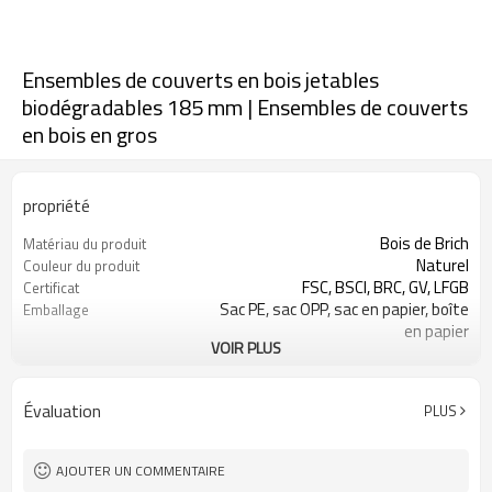
Ensembles de couverts en bois jetables
biodégradables 185 mm | Ensembles de couverts
en bois en gros
propriété
Bois de Brich
Matériau du produit
Naturel
Couleur du produit
FSC, BSCI, BRC, GV, LFGB
Certificat
Sac PE, sac OPP, sac en papier, boîte
Emballage
en papier
VOIR PLUS
Acceptable
FEO et ODM
Ensembles de couverts-Accepter la
Concevoir
conception du client
Évaluation
PLUS
Peut être un logo d'estampage à
Logo
chaud
Hôtel Restaurant Accueil, fête,
Usage
AJOUTER UN COMMENTAIRE
pique-nique et ainsi de suite