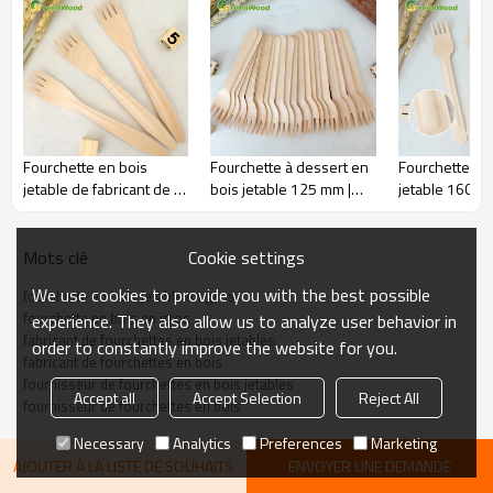
Article.#
Taille(mm)
GW-2410
165*25*1.7
Fourchette en bois
Fourchette à dessert en
Fourchette en
jetable de fabricant de la
bois jetable 125 mm |
jetable 160 m
Chine 165mm |
Fourchettes en bois en
poignée surél
Fourchettes en bois en
gros
Vente en gros
gros
couverts en b
Cookie settings
Mots clé
Article.#
Taille(mm)
We use cookies to provide you with the best possible
GW-2425
185*27*1.8
fourchette en bois jetable en gros
fourchette en bois en gros
experience. They also allow us to analyze user behavior in
fabricant de fourchettes en bois jetables
order to constantly improve the website for you.
fabricant de fourchettes en bois
fournisseur de fourchettes en bois jetables
Accept all
Accept Selection
Reject All
fournisseur de fourchettes en bois
Article.#
Taille(mm)
Necessary
Analytics
Preferences
Marketing
AJOUTER À LA LISTE DE SOUHAITS
ENVOYER UNE DEMANDE
GW-2413
140*23*1.7