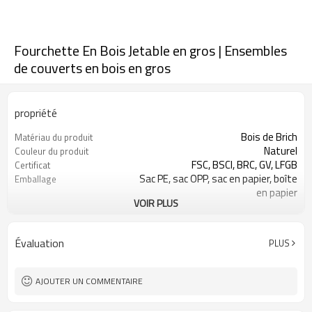
Fourchette En Bois Jetable en gros | Ensembles
de couverts en bois en gros
propriété
Bois de Brich
Matériau du produit
Naturel
Couleur du produit
FSC, BSCI, BRC, GV, LFGB
Certificat
Sac PE, sac OPP, sac en papier, boîte
Emballage
en papier
VOIR PLUS
Acceptable
FEO et ODM
Ensembles de couverts-Accepter la
Concevoir
conception du client
Évaluation
PLUS
Peut être un logo d'estampage à
Logo
chaud
Hôtel Restaurant Accueil, fête,
Usage
AJOUTER UN COMMENTAIRE
pique-nique et ainsi de suite
100 000 pièces chaque article
MOQ