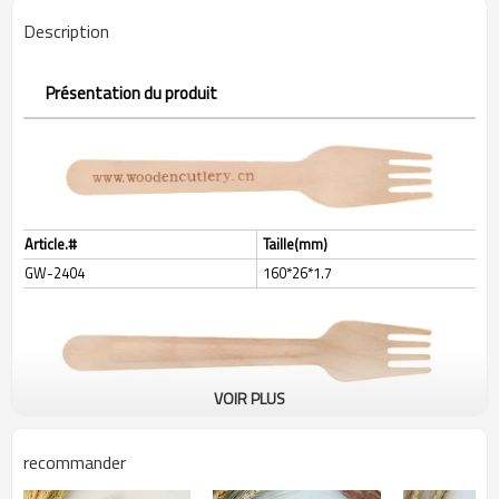
Description
Présentation du produit
Article.#
Taille(mm)
GW-2404
160*26*1.7
VOIR PLUS
Article.#
Taille(mm)
GW-2401
160*26*1.7 (
)
poignée surélevée
recommander