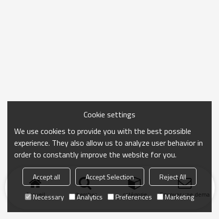
Cookie settings
We use cookies to provide you with the best possible
experience. They also allow us to analyze user behavior in
order to constantly improve the website for you.
Accept all
Accept Selection
Reject All
Accueil
chercher
catégorie
Envoyer une demand
Necessary
Analytics
Preferences
Marketing