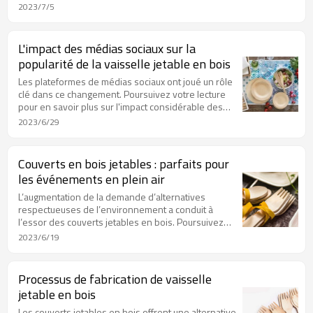
bois jetables, ainsi que les conseils pour choisir des
2023/7/5
plateaux en bois jetables.
L'impact des médias sociaux sur la
popularité de la vaisselle jetable en bois
Les plateformes de médias sociaux ont joué un rôle
clé dans ce changement. Poursuivez votre lecture
pour en savoir plus sur l'impact considérable des
médias sociaux sur la popularité croissante des
2023/6/29
couverts jetables en bois.
Couverts en bois jetables : parfaits pour
les événements en plein air
L’augmentation de la demande d’alternatives
respectueuses de l’environnement a conduit à
l’essor des couverts jetables en bois. Poursuivez
votre lecture pour découvrir l'importance de la
2023/6/19
vaisselle jetable en bois pour les événements en
plein air.
Processus de fabrication de vaisselle
jetable en bois
Les couverts jetables en bois offrent une alternative