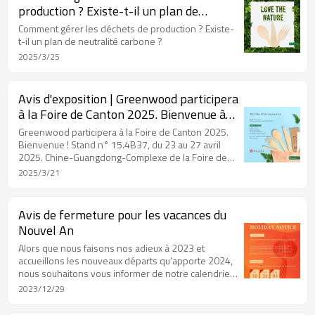
production ? Existe-t-il un plan de
neutralité carbone ?
Comment gérer les déchets de production ? Existe-
t-il un plan de neutralité carbone ?
2025/3/25
Avis d'exposition | Greenwood participera
à la Foire de Canton 2025. Bienvenue à
vous !
Greenwood participera à la Foire de Canton 2025.
Bienvenue ! Stand n° 15.4B37, du 23 au 27 avril
2025. Chine-Guangdong-Complexe de la Foire de
Canton-Pavillon Pazhou de Guangzhou
2025/3/21
Avis de fermeture pour les vacances du
Nouvel An
Alors que nous faisons nos adieux à 2023 et
accueillons les nouveaux départs qu’apporte 2024,
nous souhaitons vous informer de notre calendrier
des fêtes. Veuillez noter que Greenwood sera
2023/12/29
fermé pour les vacances du Nouvel An du 30
décembre 2023 au 1er janvier 2024.