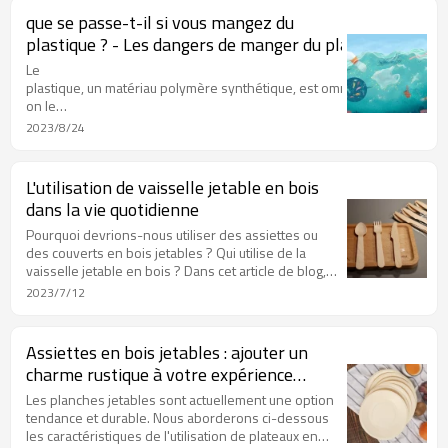
que se passe-t-il si vous mangez du
plastique ? - Les dangers de manger du plastique : une
Le
plastique, un matériau polymère synthétique, est omniprésent dans no
on le
retrouve dans les emballages, les contenants, les jouets et divers prod
2023/8/24
Malgré ses nombreux avantages, il est crucial de reconnaître les dang
Cet article vise à fournir une compréhension
scientifiquement étayée des effets néfastes de
L'utilisation de vaisselle jetable en bois
l'ingestion de plastique, étayée par des données
dans la vie quotidienne
factuelles.
Pourquoi devrions-nous utiliser des assiettes ou
des couverts en bois jetables ? Qui utilise de la
vaisselle jetable en bois ? Dans cet article de blog,
nous explorerons l'utilisation de couverts en bois
2023/7/12
jetables. Poursuivez votre lecture pour en savoir
plus.
Assiettes en bois jetables : ajouter un
charme rustique à votre expérience
culinaire
Les planches jetables sont actuellement une option
tendance et durable. Nous aborderons ci-dessous
les caractéristiques de l'utilisation de plateaux en