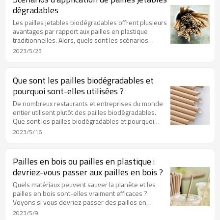
dégradables
Les pailles jetables biodégradables offrent plusieurs
avantages par rapport aux pailles en plastique
traditionnelles. Alors, quels sont les scénarios
d’application des pailles jetables dégradables ?
2023/5/23
Continuez à lire pour en savoir plus.
Que sont les pailles biodégradables et
pourquoi sont-elles utilisées ?
De nombreux restaurants et entreprises du monde
entier utilisent plutôt des pailles biodégradables.
Que sont les pailles biodégradables et pourquoi
sont-elles utilisées ? Continuez à lire pour en savoir
2023/5/16
plus.
Pailles en bois ou pailles en plastique :
devriez-vous passer aux pailles en bois ?
Quels matériaux peuvent sauver la planète et les
pailles en bois sont-elles vraiment efficaces ?
Voyons si vous devriez passer des pailles en
plastique aux pailles en bois.
2023/5/9