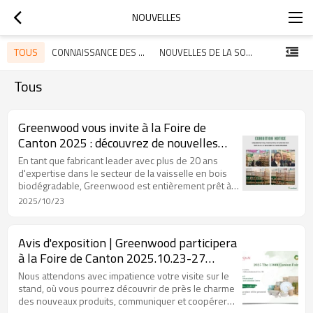
NOUVELLES
TOUS
CONNAISSANCE DES COUVERTS EN BOIS
NOUVELLES DE LA SOCIÉTÉ
Tous
Greenwood vous invite à la Foire de
Canton 2025 : découvrez de nouvelles
opportunités dans la vaisselle en bois
En tant que fabricant leader avec plus de 20 ans
écologique.
d'expertise dans le secteur de la vaisselle en bois
biodégradable, Greenwood est entièrement prêt à
rencontrer des partenaires mondiaux et des
2025/10/23
collègues de l'industrie en face à face au stand
15.4B41 du complexe de la foire de Canton, dans le
but de discuter du nouvel avenir de l'industrie de la
Avis d'exposition | Greenwood participera
restauration respectueuse de l'environnement.
à la Foire de Canton 2025.10.23-27
Bienvenue à votre présence
Nous attendons avec impatience votre visite sur le
stand, où vous pourrez découvrir de près le charme
des nouveaux produits, communiquer et coopérer