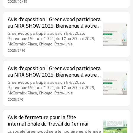
avec notre équipe professionnelle et explorer
2025/10/15
ensemble de nouvelles opportunités dans
l'industrie de la vaisselle respectueuse de
l'environnement !
Avis d'exposition | Greenwood participera
au NRA SHOW 2025. Bienvenue à votre
présence demain
Greenwood participera au salon NRA 2025.
Bienvenue ! Stand n° 321, du 17 au 20 mai 2025,
McCormick Place, Chicago, États-Unis.
2025/5/16
Avis d'exposition | Greenwood participera
au NRA SHOW 2025. Bienvenue à votre
présence
Greenwood participera au salon NRA 2025.
Bienvenue ! Stand n° 321, du 17 au 20 mai 2025,
McCormick Place, Chicago, États-Unis.
2025/5/6
Avis de fermeture pour la fête
internationale du Travail du 1er mai
La société Greenwood sera temporairement fermée