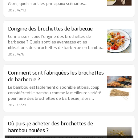
Alors, quels sont les principaux scénarios
d’application de la vaisselle en bois ? Continuez à
2023/4/12
lire pour en savoir plus.
L'origine des brochettes de barbecue
Connaissez-vous l’origine des brochettes de
barbecue ? Quels sont les avantages et les
utilisations des brochettes de barbecue en bambou
? Les articles suivants répondent à ces questions
2023/4/6
pour vous, poursuivez votre lecture pour en savoir
plus.
Comment sont fabriquées les brochettes
de barbecue ?
Le bambou est facilement disponible et beaucoup
considèrent le bambou comme la meilleure variété
pour faire des brochettes de barbecue, alors
comment faire des brochettes de barbecue ? Quels
2023/3/29
sont les avantages et les inconvénients des
brochettes BBQ ? Continuez à lire pour en savoir
plus.
Où puis-je acheter des brochettes de
bambou nouées ?
Les brochettes de bambou nouées peuvent ajouter