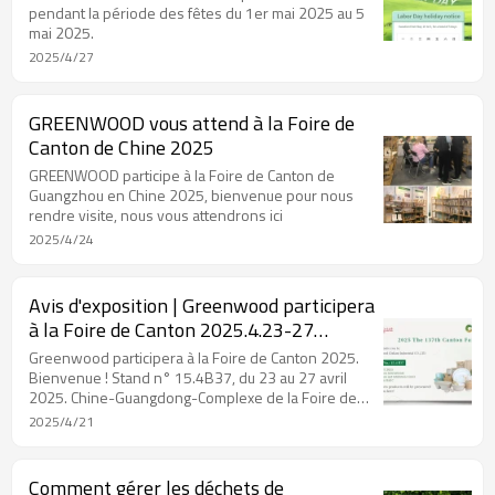
pendant la période des fêtes du 1er mai 2025 au 5
mai 2025.
2025/4/27
GREENWOOD vous attend à la Foire de
Canton de Chine 2025
GREENWOOD participe à la Foire de Canton de
Guangzhou en Chine 2025, bienvenue pour nous
rendre visite, nous vous attendrons ici
2025/4/24
Avis d'exposition | Greenwood participera
à la Foire de Canton 2025.4.23-27
Bienvenue à votre présence
Greenwood participera à la Foire de Canton 2025.
Bienvenue ! Stand n° 15.4B37, du 23 au 27 avril
2025. Chine-Guangdong-Complexe de la Foire de
Canton-Pavillon Pazhou de Guangzhou
2025/4/21
Comment gérer les déchets de