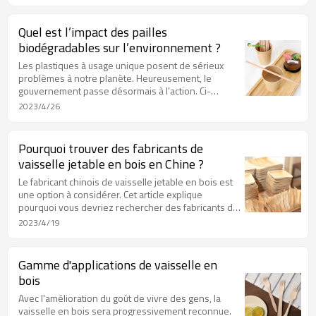
Quel est l’impact des pailles
biodégradables sur l’environnement ?
Les plastiques à usage unique posent de sérieux
problèmes à notre planète. Heureusement, le
gouvernement passe désormais à l’action. Ci-
dessous, nous partageons certains des réels
2023/4/26
avantages environnementaux promis par les pailles
biodégradables.
Pourquoi trouver des fabricants de
vaisselle jetable en bois en Chine ?
Le fabricant chinois de vaisselle jetable en bois est
une option à considérer. Cet article explique
pourquoi vous devriez rechercher des fabricants de
vaisselle jetable en bois en provenance de Chine.
2023/4/19
Gamme d'applications de vaisselle en
bois
Avec l'amélioration du goût de vivre des gens, la
vaisselle en bois sera progressivement reconnue.