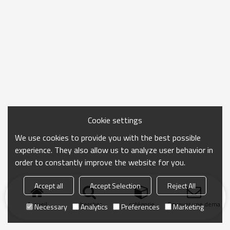
Cookie settings
We use cookies to provide you with the best possible
experience. They also allow us to analyze user behavior in
order to constantly improve the website for you.
Accept all
Accept Selection
Reject All
Accueil
chercher
catégorie
Envoyer une demand
Necessary
Analytics
Preferences
Marketing